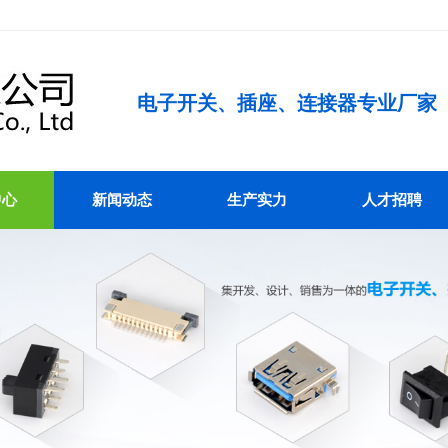
电子开关、插座、连接器专业厂家
中心
新闻动态
生产实力
人才招聘