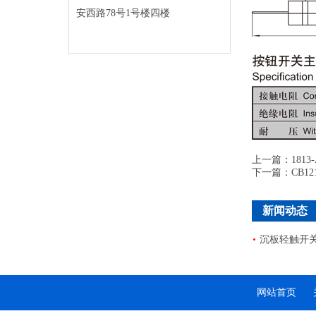
安西路78号1号楼四楼
上一篇：1813-
下一篇：CB1212
新闻动态
·
沉板轻触开
网站首页