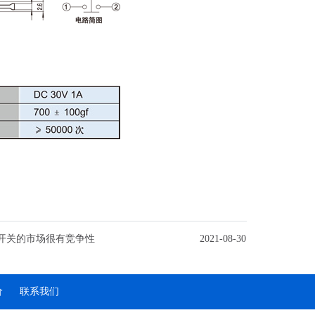
开关的市场很有竞争性
2021-08-30
价
联系我们