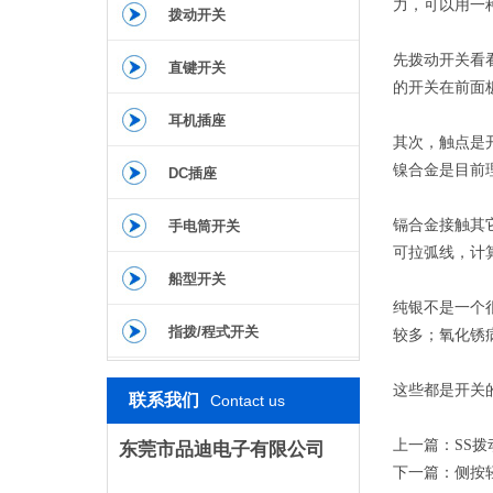
力，可以用一
拨动开关
先拨动开关看
直键开关
的开关在前面
耳机插座
其次，触点是
镍合金是目前
DC插座
镉合金接触其
手电筒开关
可拉弧线，计
船型开关
纯银不是一个
指拨/程式开关
较多；氧化锈
这些都是开关
联系我们
Contact us
上一篇：
SS
东莞市品迪电子有限公司
下一篇：
侧按