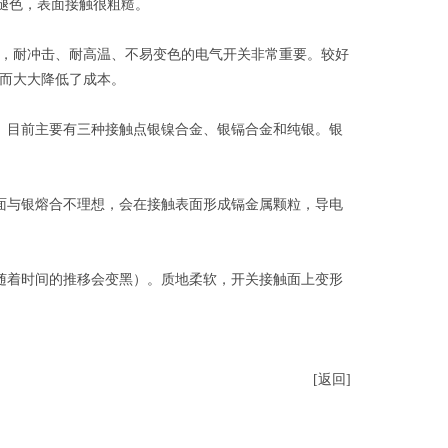
易褪色，表面接触很粗糙。
剂，耐冲击、耐高温、不易变色的电气开关非常重要。较好
从而大大降低了成本。
。目前主要有三种接触点银镍合金、银镉合金和纯银。银
面与银熔合不理想，会在接触表面形成镉金属颗粒，导电
随着时间的推移会变黑）。质地柔软，开关接触面上变形
[返回]