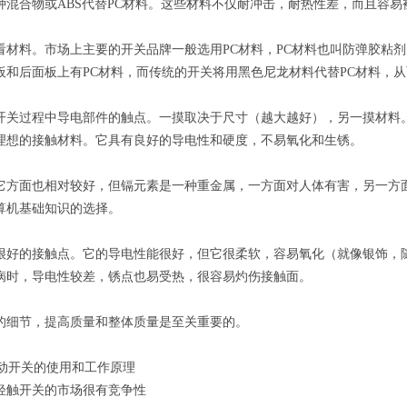
种混合物或ABS代替PC材料。这些材料不仅耐冲击，耐热性差，而且容
看材料。市场上主要的开关品牌一般选用PC材料，PC材料也叫防弹胶粘
板和后面板上有PC材料，而传统的开关将用黑色尼龙材料代替PC材料，
开关过程中导电部件的触点。一摸取决于尺寸（越大越好），另一摸材料
理想的接触材料。它具有良好的导电性和硬度，不易氧化和生锈。
它方面也相对较好，但镉元素是一种重金属，一方面对人体有害，另一方
算机基础知识的选择。
很好的接触点。它的导电性能很好，但它很柔软，容易氧化（就像银饰，
病时，导电性较差，锈点也易受热，很容易灼伤接触面。
的细节，提高质量和整体质量是至关重要的。
拨动开关的使用和工作原理
轻触开关的市场很有竞争性