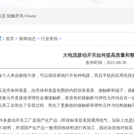
售后
轻触开关//lxwm/
置：
>
>
>
首页
新闻动态
行业资讯
大电流拨动开关如何提高质量和
发布时间：2021-08-30
每个人来说都很方便，可以很容易地打开各种电路，而且手机的应用也很
互连壳体和基盖，由壳体和基盖包围的内腔设有基座、接触桥和端子，接
转换元件直接使用弹性金属接触桥，将原有的接触桥与弹性元件结合在一
玩具工业简化了安装过程，简化了更麻烦的接触桥和弹性元件与结构接触
，许多拨动开关工厂是国产化产品（即使标准是美国通用电气，实际上也是
PC材料，所谓国产化产品一般用回收材料进行再加工，因此杂质相对较